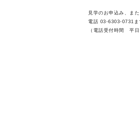
地域子育て支援
見学のお申込み、また
電話 03-6303-0
（電話受付時間 平日9:
園だより
情報公開
令和8年度職員募集（保育士
師）