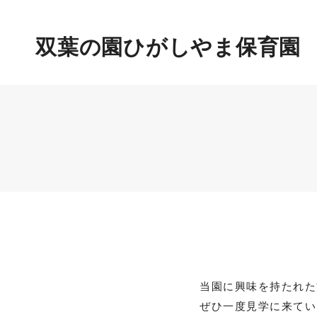
園目標
双葉の園ひがしやま保育園
双葉の園の目指すもの
入園、見学ご希望の方へ
各書類（在園児向け）
一時保育（わたげ）
当園に興味を持たれた
ぜひ一度見学に来てい